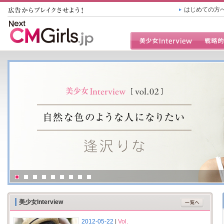
はじめての方
美少女Interview
2012-05-22
|
Vol.