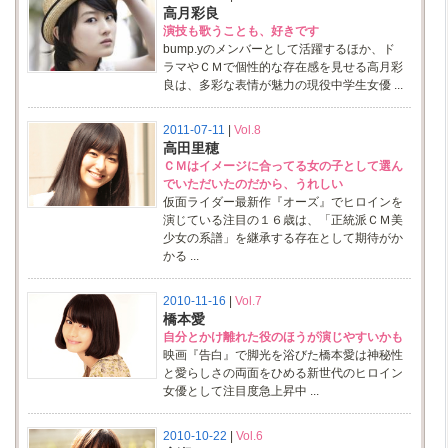
高月彩良
演技も歌うことも、好きです
bump.yのメンバーとして活躍するほか、ド
ラマやＣＭで個性的な存在感を見せる高月彩
良は、多彩な表情が魅力の現役中学生女優 ...
2011-07-11
|
Vol.8
高田里穂
ＣＭはイメージに合ってる女の子として選ん
でいただいたのだから、うれしい
仮面ライダー最新作『オーズ』でヒロインを
演じている注目の１６歳は、「正統派ＣＭ美
少女の系譜」を継承する存在として期待がか
かる ...
2010-11-16
|
Vol.7
橋本愛
自分とかけ離れた役のほうが演じやすいかも
映画『告白』で脚光を浴びた橋本愛は神秘性
と愛らしさの両面をひめる新世代のヒロイン
女優として注目度急上昇中 ...
2010-10-22
|
Vol.6